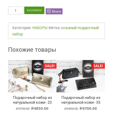
Количество
В КОРЗИНУ
Категория:
НАБОРЫ
Метка:
кожаный подарочный
набор
Похожие товары
ALE!
SALE!
SALE!
Подарочный набор из
Подарочный набор из
П
из
натуральной кожи- 23
натуральной кожи- 35
н
01
4850.00
4700.00
9700.00
9400.00
Р
Р
Р
Р