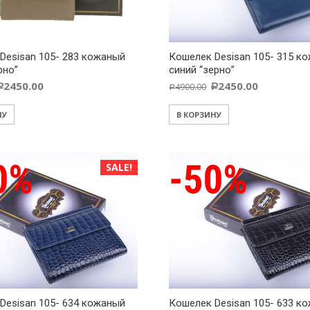
Desisan 105- 283 кожаный
Кошелек Desisan 105- 315 к
рно”
синий “зерно”
2450.00
2450.00
4900.00
Р
Р
Р
НУ
В КОРЗИНУ
SALE!
Desisan 105- 634 кожаный
Кошелек Desisan 105- 633 к