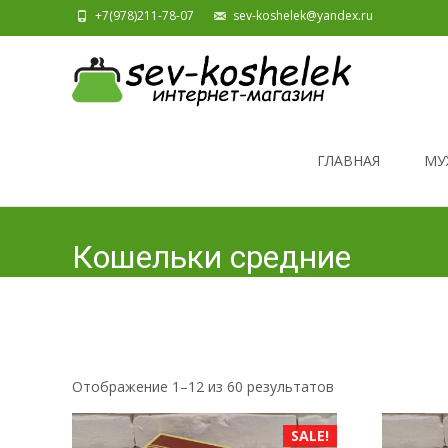
+7(978)211-78-07
sev-koshelek@yandex.ru
Skip to content
ГЛАВНАЯ
МУ
Кошельки средние
Отображение 1–12 из 60 результатов
SALE!