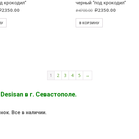
од крокодил”
черный “под крокодил”
2350.00
2350.00
4700.00
Р
Р
Р
НУ
В КОРЗИНУ
1
2
3
4
5
→
esisan в г. Севастополе.
ок. Все в наличии.