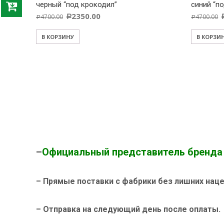
черный “под крокодил”
синий “п
2350.00
4700.00
4700.00
Р
Р
Р
В КОРЗИНУ
В КОРЗИ
–
Официальный представитель бренда D
– Прямые поставки с фабрики без лишних нацен
– Отправка на следующий день после оплаты.