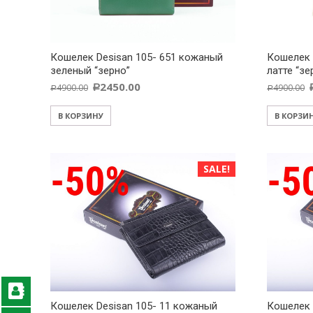
Кошелек Desisan 105- 651 кожаный
Кошелек 
зеленый “зерно”
латте “зе
2450.00
4900.00
4900.00
Р
Р
Р
В КОРЗИНУ
В КОРЗИ
SALE!
Кошелек Desisan 105- 11 кожаный
Кошелек 