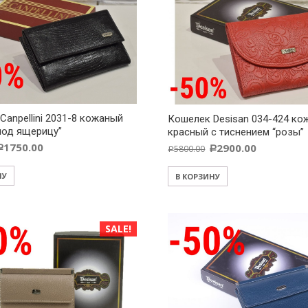
Canpellini 2031-8 кожаный
Кошелек Desisan 034-424 к
под ящерицу”
красный с тиснением “розы”
1750.00
2900.00
5800.00
Р
Р
Р
НУ
В КОРЗИНУ
SALE!