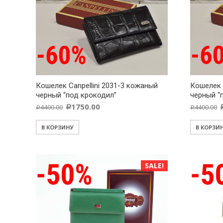
Кошелек Canpellini 2031-3 кожаный
Кошелек 
черный “под крокодил”
черный “
1750.00
4400.00
4400.00
Р
Р
Р
В КОРЗИНУ
В КОРЗИ
SALE!