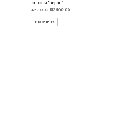
черный “зерно”
2600.00
5200.00
Р
Р
В КОРЗИНУ