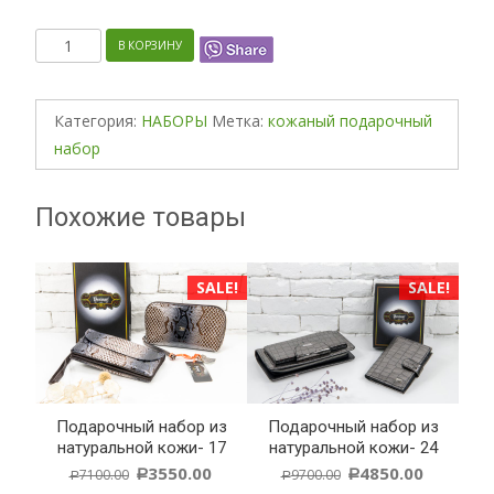
Количество
В КОРЗИНУ
Категория:
НАБОРЫ
Метка:
кожаный подарочный
набор
Похожие товары
SALE!
SALE!
дарочный набор из
Подарочный набор из
Подарочный
туральной кожи- 17
натуральной кожи- 24
натурально
3550.00
4850.00
7100.00
9700.00
8300.00
Р
Р
Р
Р
Р