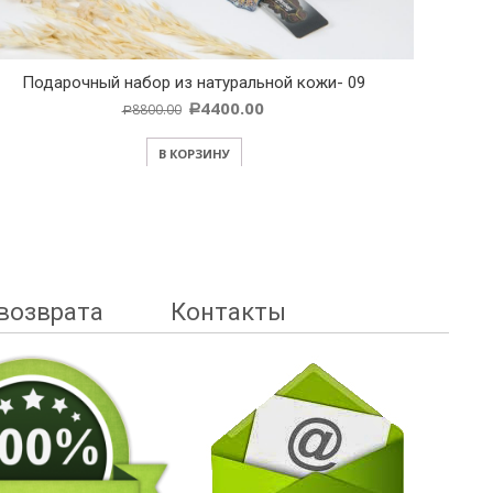
Подарочный набор из натуральной кожи- 09
Под
4400.00
8800.00
Р
Р
В КОРЗИНУ
возврата
Контакты