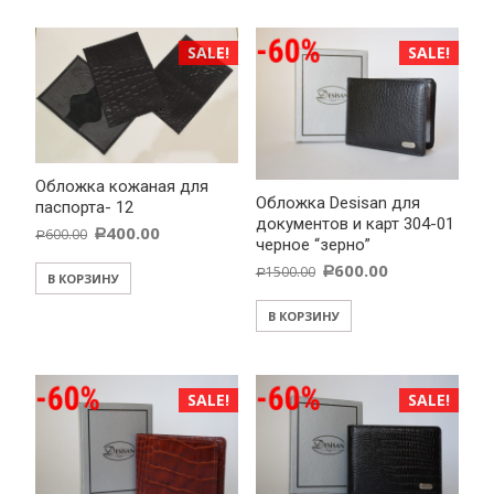
SALE!
SALE!
Обложка кожаная для
Обложка Desisan для
паспорта- 12
документов и карт 304-01
400.00
600.00
Р
Р
черное “зерно”
600.00
1500.00
Р
Р
В КОРЗИНУ
В КОРЗИНУ
SALE!
SALE!