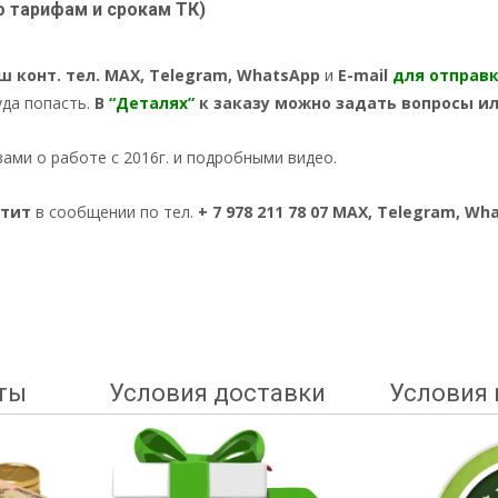
о тарифам и срокам ТК)
ш конт. тел. MAX, Telegram, WhatsApp
и
E-mail
для отправ
уда попасть.
В
“Деталях”
к заказу можно задать вопросы и
вами о работе с 2016г. и подробными видео.
етит
в сообщении по тел.
+ 7 978
211 78 07 MAX, Telegram, W
ты
Условия доставки
Условия 