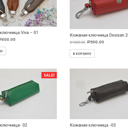
ключница Viva – 01
Кожаная ключница Desisan 2
600.00
Р
900.00
1800.00
Р
Р
НУ
В КОРЗИНУ
SALE!
ключница- 02
Кожаная ключница -03