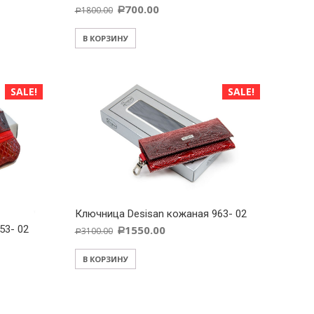
700.00
1800.00
Р
Р
В КОРЗИНУ
SALE!
SALE!
Ключница Desisan кожаная 963- 02
53- 02
1550.00
3100.00
Р
Р
В КОРЗИНУ