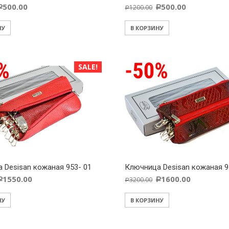
500.00
500.00
1200.00
Р
Р
Р
НУ
В КОРЗИНУ
SALE!
 Desisan кожаная 953- 01
Ключница Desisan кожаная 9
1550.00
1600.00
3200.00
Р
Р
Р
НУ
В КОРЗИНУ