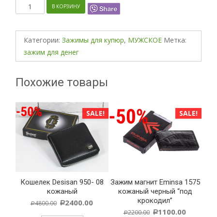
Количество
В КОРЗИНУ
Категории:
Зажимы для купюр
,
МУЖСКОЕ
Метка:
зажим для денег
Похожие товары
ALE!
SALE!
SALE!
аная
Кошелек Desisan 950- 08
Зажим магнит Eminsa 1575
 03
кожаный
кожаный черный “под
крокодил”
2400.00
4800.00
Р
Р
1100.00
2200.00
Р
Р