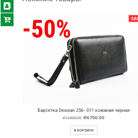
E!
SALE!
д
Барсетка Desisan 256- 011 кожаная черная
О
6700.00
13400.00
Р
Р
В КОРЗИНУ