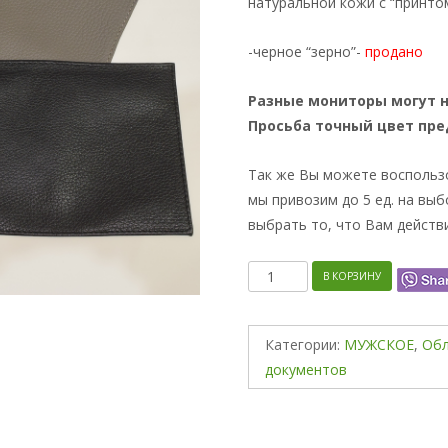
натуральной кожи с “принтом
-черное “зерно”-
продано
Разные мониторы могут 
Просьба точный цвет пре
Так же Вы можете воспольз
мы привозим до 5 ед. на выб
выбрать то, что Вам действ
Количество
В КОРЗИНУ
Категории:
МУЖСКОЕ
,
Обл
документов