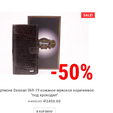
SALE!
Desisan 069-19 кожаное мужское коричневое
Портмоне Canpe
“под крокодил”
2450.00
4900.00
Р
Р
В КОРЗИНУ