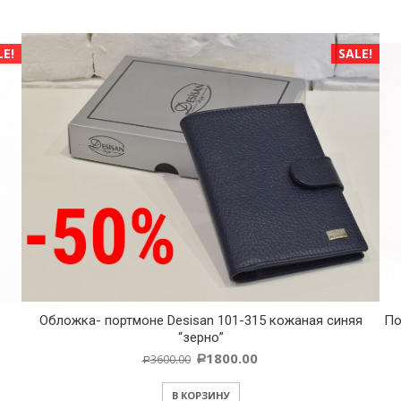
SALE!
бложка- портмоне Desisan 101-315 кожаная синяя
Портмоне 
“зерно”
1800.00
3600.00
Р
Р
В КОРЗИНУ