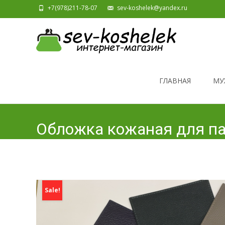
+7(978)211-78-07
sev-koshelek@yandex.ru
Skip to content
ГЛАВНАЯ
МУ
Обложка кожаная для па
Sale!