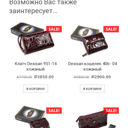
Возможно Вас также
заинтересует…
SALE!
SALE!
Клатч Desisan 951-14
Desisan кошелек 406- 04
кожаный
кожаный
3850.00
2900.00
7700.00
5800.00
Р
Р
Р
Р
В КОРЗИНУ
В КОРЗИНУ
SALE!
SALE!