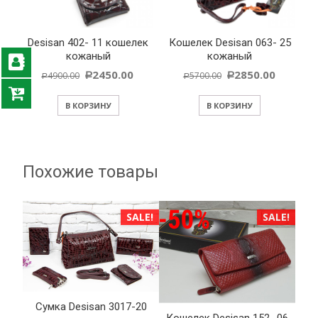
Desisan 402- 11 кошелек
Кошелек Desisan 063- 25
кожаный
кожаный
2450.00
2850.00
4900.00
5700.00
Р
Р
Р
Р
В КОРЗИНУ
В КОРЗИНУ
Похожие товары
ALE!
SALE!
SALE!
Cумка Desisan 3017-20
аная
Кошелек Desisan 152- 06
Cу