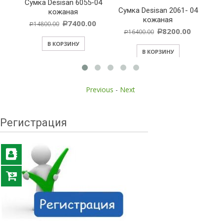
Cумка Desisan 6055-04
 283
Cумка Desisan 2061- 04
кожаная
но”
кожаная
7400.00
14800.00
Р
Р
8200.00
16400.00
Р
Р
В КОРЗИНУ
В КОРЗИНУ
Previous
-
Next
Регистрация