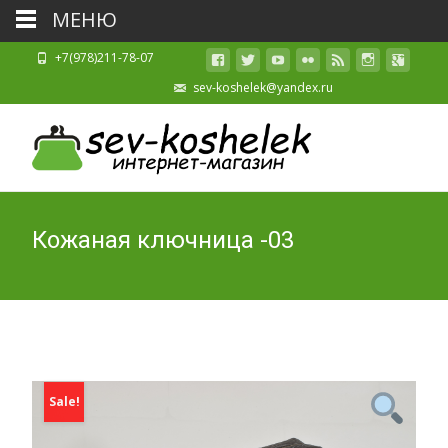
МЕНЮ
+7(978)211-78-07
sev-koshelek@yandex.ru
Кожаная ключница -03
Sale!