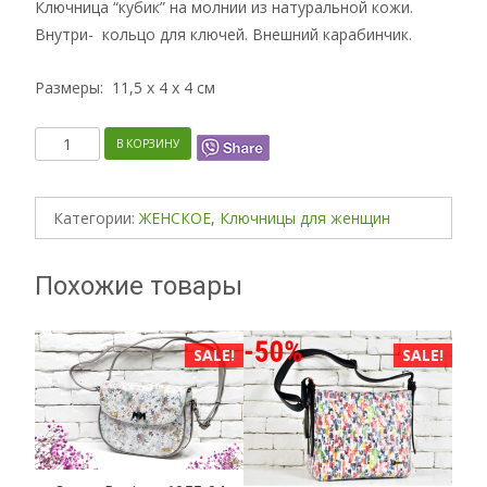
Ключница “кубик” на молнии из натуральной кожи.
Внутри- кольцо для ключей. Внешний карабинчик.
Размеры: 11,5 x 4 x 4 см
Количество
В КОРЗИНУ
Категории:
ЖЕНСКОЕ
,
Ключницы для женщин
Похожие товары
ALE!
SALE!
SALE!