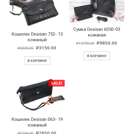
Cумка Desisan 6050-03
Кошелек Desisan 752- 13
кожаная
кожаный
9850.00
19700.00
Р
Р
3150.00
6300.00
Р
Р
В КОРЗИНУ
В КОРЗИНУ
SALE!
Кошелек Desisan 063- 19
кожаный
2850.00
5700.00
Р
Р