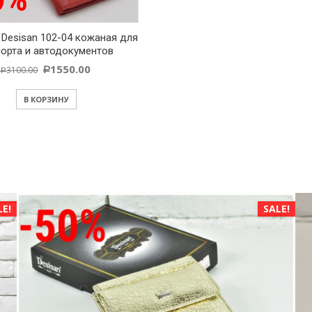
Desisan 102-04 кожаная для
порта и автодокументов
1550.00
3100.00
Р
Р
В КОРЗИНУ
LE!
SALE!