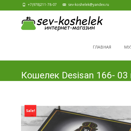
+7(978)211-78-07
sev-koshelek@yandex.ru
Skip to content
ГЛАВНАЯ
МУ
Кошелек Desisan 166- 0
Sale!