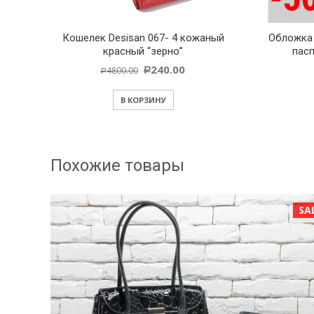
Кошелек Desisan 067- 4 кожаный
Обложка 
красный “зерно”
пас
240.00
4800.00
Р
Р
В КОРЗИНУ
Похожие товары
SALE!
SA