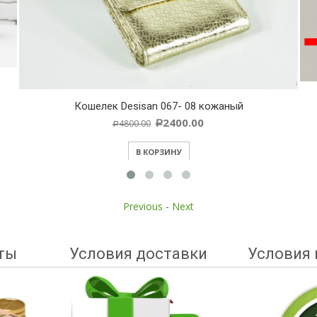
Кошелек Desisan 067- 08 кожаный
2400.00
4800.00
Р
Р
В КОРЗИНУ
Previous
-
Next
ты
Условия доставки
Условия 