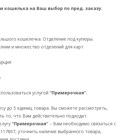
и кошелька на Ваш выбор по пред. заказу.
льшого кошелечка. Отделение под купюры.
лнии и множество отделений для карт.
урция
а
спользоваться услугой
“Примерочная”.
есу до 5 единиц товара. Вы сможете рассмотреть,
ть то, что Вам действительно подходит.
услугу
“Примерочная”
– Вам необходимо связаться с
2117807, уточнить наличие выбранного товара,
ремя доставки.