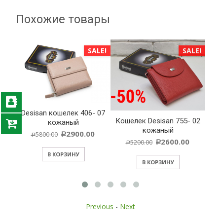
Похожие товары
ALE!
SALE!
SALE!
Desisan кошелек 406- 07
Cу
isan
Кошелек Desisan 755- 02
кожаный
сный
кожаный
2900.00
5800.00
Р
Р
2600.00
5200.00
Р
Р
В КОРЗИНУ
В КОРЗИНУ
Previous
-
Next