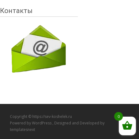
Контакты
0
Copyright © https://sev-koshelek.ru
Powered by WordPress
, Designed and Developed by
templatesnext