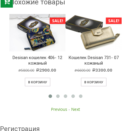
Похожие товары
ALE!
SALE!
SALE!
Desisan кошелек 406- 12
Кошелек Desisan 731- 07
isan
Кл
кожаный
кожаный
2900.00
3300.00
5800.00
6600.00
Р
Р
Р
Р
В КОРЗИНУ
В КОРЗИНУ
Previous
-
Next
Регистрация