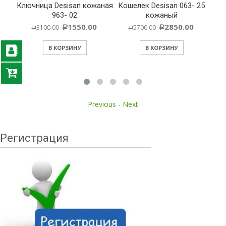
Ключница Desisan кожаная
Кошелек Desisan 063- 25
Ко
 180
963- 02
кожаный
й с
1550.00
2850.00
3100.00
5700.00
Р
Р
Р
Р
ю”
В КОРЗИНУ
В КОРЗИНУ
Previous
-
Next
Регистрация