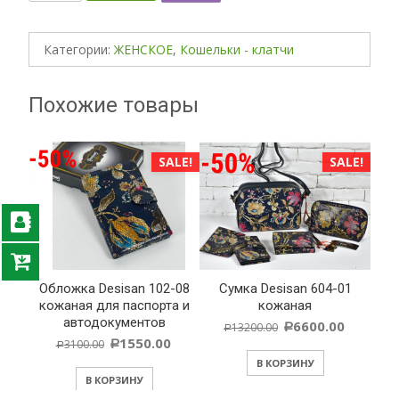
Категории:
ЖЕНСКОЕ
,
Кошельки - клатчи
Похожие товары
ALE!
SALE!
SALE!
 03
Обложка Desisan 102-08
Cумка Desisan 604-01
Сум
кожаная для паспорта и
кожаная
автодокументов
6600.00
13200.00
Р
Р
1550.00
3100.00
Р
Р
В КОРЗИНУ
В КОРЗИНУ