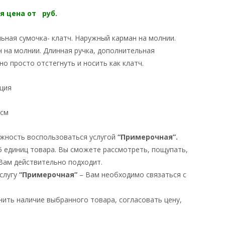
я цена от руб.
льная сумочка- клатч. Наружный карман на молнии.
н на молнии. Длинная ручка, дополнительная
но просто отстегнуть и носить как клатч.
рция
 см
ожность воспользоваться услугой
“Примерочная”.
5 единиц товара. Вы сможете рассмотреть, пощупать,
 Вам действительно подходит.
услугу
“Примерочная”
– Вам необходимо связаться с
чнить наличие выбранного товара, согласовать цену,