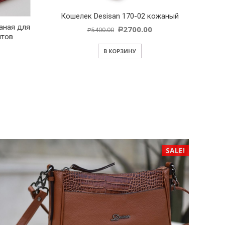
Кошелек Desisan 170-02 кожаный
аная для
2700.00
5400.00
Р
Р
нтов
В КОРЗИНУ
SALE!