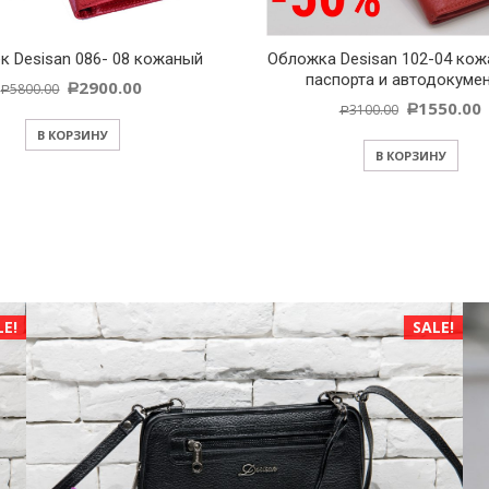
к Desisan 086- 08 кожаный
Обложка Desisan 102-04 кож
паспорта и автодокуме
2900.00
5800.00
Р
Р
1550.00
3100.00
Р
Р
В КОРЗИНУ
В КОРЗИНУ
LE!
SALE!