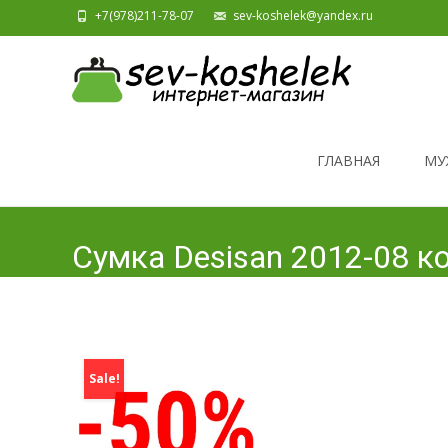
+7(978)211-78-07
sev-koshelek@yandex.ru
Skip to content
ГЛАВНАЯ
МУ
Cумка Desisan 2012-08 к
Sale!