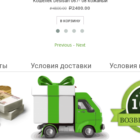
Кошелек Desisan 067- 08 кожаный
2400.00
4800.00
Р
Р
В КОРЗИНУ
Previous
-
Next
ты
Условия доставки
Условия 