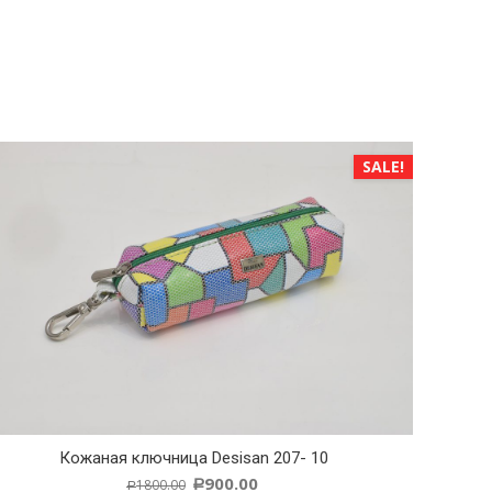
SALE!
Кожаная ключница Desisan 207- 10
900.00
1800.00
Р
Р