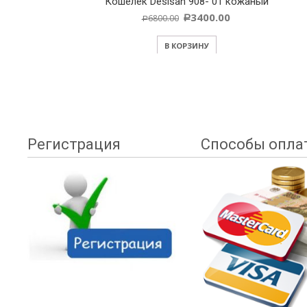
Кошелек Desisan 908- 01 кожаный
3400.00
6800.00
Р
Р
В КОРЗИНУ
Регистрация
Способы опла