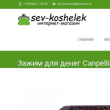
+7(978)211-78-07
sev-koshelek@yandex.ru
Skip to content
ГЛАВНАЯ
МУ
Зажим для денег Canpell