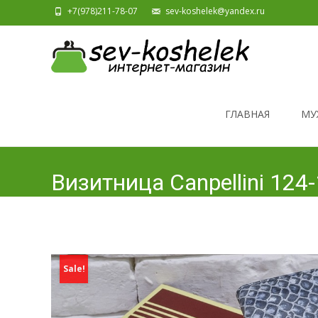
+7(978)211-78-07
sev-koshelek@yandex.ru
Skip to content
ГЛАВНАЯ
МУ
Визитница Canpellini 12
Sale!