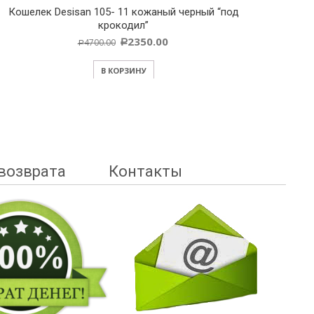
Кошелек Desisan 105- 11 кожаный черный “под
крокодил”
2350.00
4700.00
Р
Р
В КОРЗИНУ
возврата
Контакты