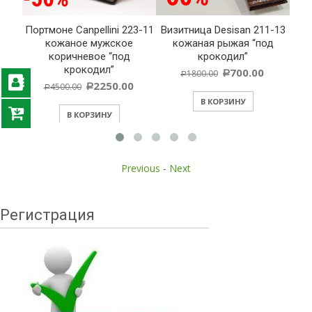
-
Портмоне Canpellini 223-11
Визитница Desisan 211-13
Обл
кожаное мужское
кожаная рыжая “под
докум
”
коричневое “под
крокодил”
черн
крокодил”
700.00
1800.00
Р
Р
2250.00
4500.00
Р
Р
Р
В КОРЗИНУ
В КОРЗИНУ
Previous
-
Next
Регистрация