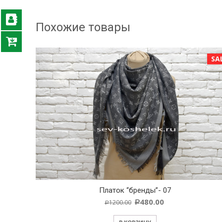
Похожие товары
SALE!
SA
рисунком-
Платок “бренды”- 07
480.00
1200.00
Р
Р