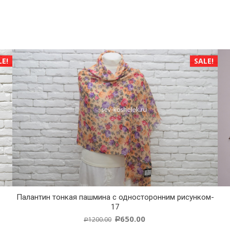
LE!
SALE!
Палантин тонкая пашмина с односторонним рисунком-
17
650.00
1200.00
Р
Р