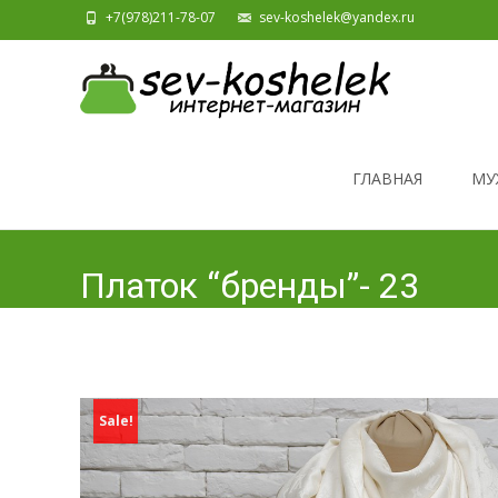
+7(978)211-78-07
sev-koshelek@yandex.ru
Skip to content
ГЛАВНАЯ
МУ
Платок “бренды”- 23
Sale!