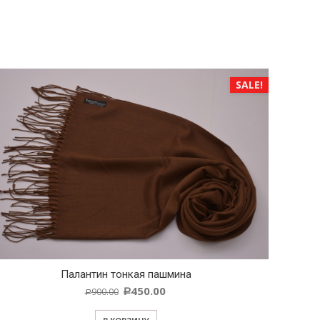
SALE!
Палантин тонкая пашмина
450.00
900.00
Р
Р