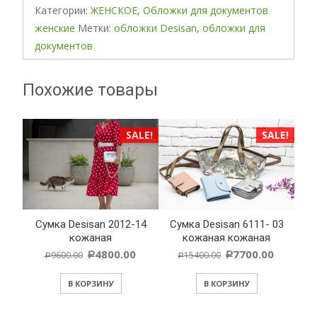
Категории:
ЖЕНСКОЕ
,
Обложки для документов
женские
Метки:
обложки Desisan
,
обложки для
документов
Похожие товары
ALE!
SALE!
SALE!
Cумка Desisan 2012-14
Cумка Desisan 6111- 03
 06
кожаная
кожаная кожаная
4800.00
7700.00
9600.00
15400.00
Р
Р
Р
Р
В КОРЗИНУ
В КОРЗИНУ