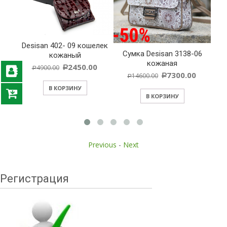
03
Desisan 402- 09 кошелек
C
Cумка Desisan 3138-06
кожаный
кожаная
0
2450.00
4900.00
Р
Р
7300.00
14600.00
Р
Р
В КОРЗИНУ
В КОРЗИНУ
Previous
-
Next
Регистрация