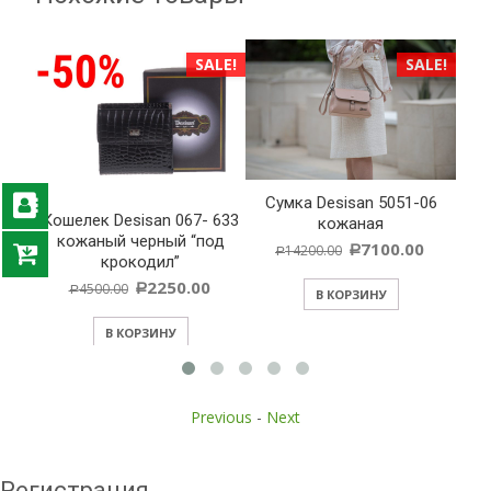
ALE!
SALE!
SALE!
лек
Cумка Desisan 5051-06
Кошелек Desisan 067- 633
Обл
кожаная
кожаный черный “под
ко
7100.00
14200.00
Р
Р
крокодил”
2250.00
4500.00
Р
Р
В КОРЗИНУ
В КОРЗИНУ
Previous
-
Next
Регистрация