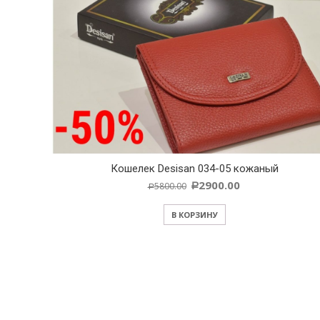
01
Кошелек Desisan 034-05 кожаный
2900.00
5800.00
Р
Р
В КОРЗИНУ