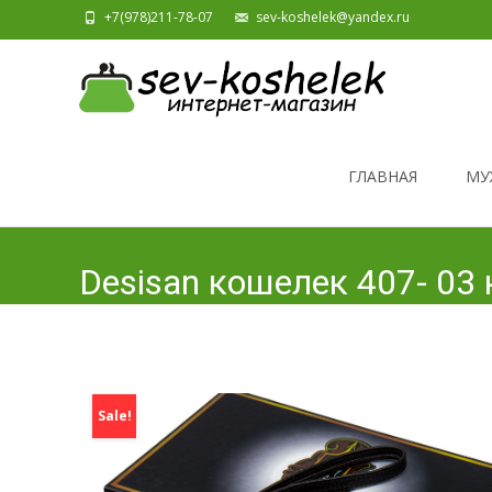
+7(978)211-78-07
sev-koshelek@yandex.ru
Skip to content
ГЛАВНАЯ
МУ
Desisan кошелек 407- 03
Sale!