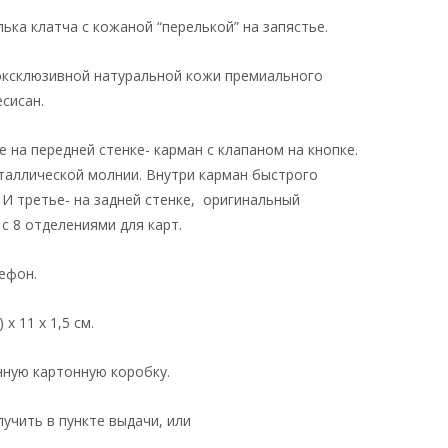
ька клатча с кожаной “перелькой” на запястье.
эксклюзивной натуральной кожи премиального
сисан.
е на передней стенке- карман с клапаном на кнопке.
таллической молнии. Внутри карман быстрого
 И третье- на задней стенке, оригинальный
 с 8 отделениями для карт.
ефон.
х 11 х 1,5 см.
нную картонную коробку.
учить в пункте выдачи, или