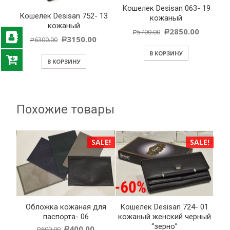
Кошелек Desisan 063- 19
Кошелек Desisan 752- 13
кожаный
кожаный
2850.00
5700.00
Р
Р
3150.00
6300.00
Р
Р
В КОРЗИНУ
В КОРЗИНУ
Похожие товары
SALE!
SALE!
ожка кожаная для
Кошелек Desisan 724- 01
Палантин 
паспорта- 06
кожаный женский черный
650.00
Р
Р
“зерно”
400.00
600.00
Р
Р